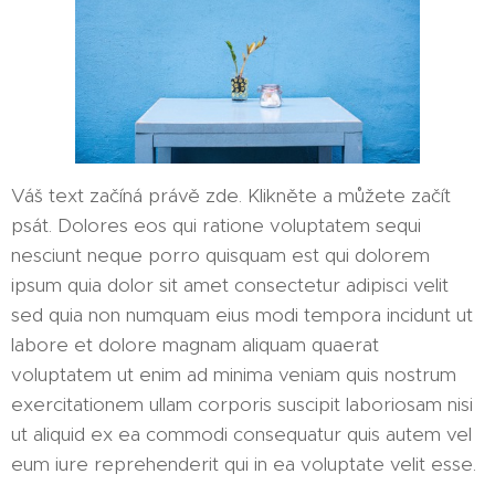
Váš text začíná právě zde. Klikněte a můžete začít
psát. Dolores eos qui ratione voluptatem sequi
nesciunt neque porro quisquam est qui dolorem
ipsum quia dolor sit amet consectetur adipisci velit
sed quia non numquam eius modi tempora incidunt ut
labore et dolore magnam aliquam quaerat
voluptatem ut enim ad minima veniam quis nostrum
exercitationem ullam corporis suscipit laboriosam nisi
ut aliquid ex ea commodi consequatur quis autem vel
eum iure reprehenderit qui in ea voluptate velit esse.