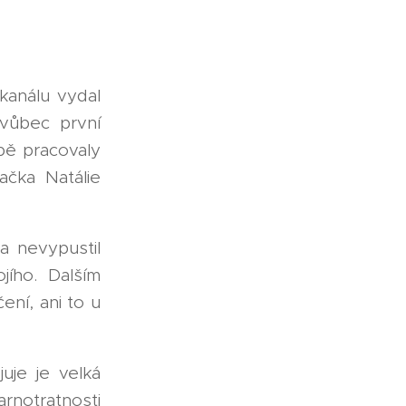
análu vydal
 vůbec první
bě pracovaly
ačka Natálie
a nevypustil
ího. Dalším
ení, ani to u
uje je velká
rnotratnosti