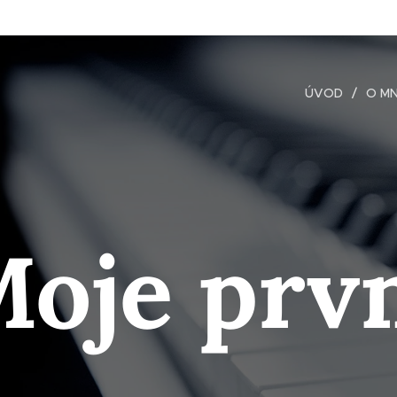
ÚVOD
O M
oje prv