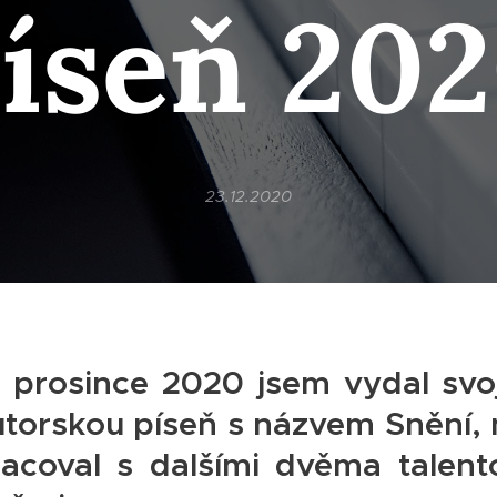
íseň 20
23.12.2020
 prosince 2020 jsem vydal svo
utorskou píseň s názvem Snění, 
acoval s dalšími dvěma talen