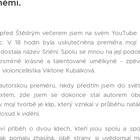
němi.
před Štědrým večerem jsem na svém YouTube k
ěc. V 18 hodin byla uskutečněna premiéra mojí
á dostala název Snění. Spolu se mnou na její podo
esmírně krásné a talentované umělkyně - zpěv
violoncellistka Viktorie Kubálková.
autorskou premiéru, nikdy předtím jsem do svět
xtem, zde jsem se dokonce stal autorem oboj
 mojí tvorbě je klip, který vznikal v průběhu natáč
osud k vidění.
ví příběh o dvou lidech, kteří jsou spolu a spoj
šak pomalu zhasíná, obě strany si uvědomují ma