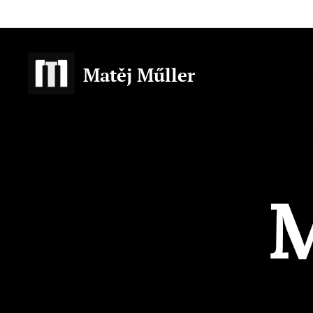
Matěj Műller
M