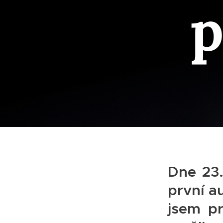
p
Dne 23.
první a
jsem pr