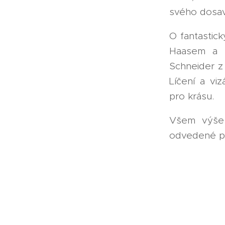
svého dosava
O fantastic
Haasem a J
Schneider z
Líčení a vi
pro krásu.
Všem výše 
odvedené prá