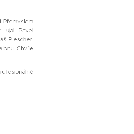
ři Přemyslem
 ujal Pavel
áš Plescher.
alonu Chvíle
ofesionálně