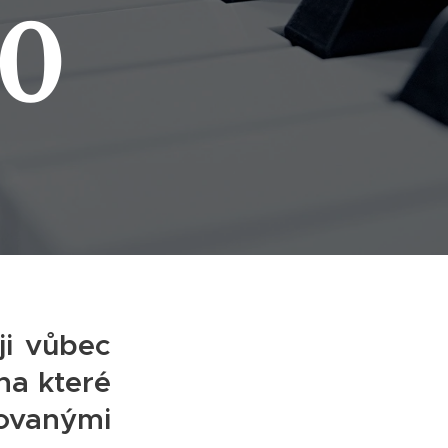
20
ji vůbec
na které
tovanými