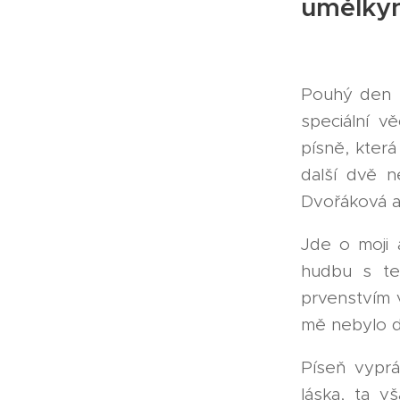
umělky
Pouhý den 
speciální v
písně, kter
další dvě n
Dvořáková a 
Jde o moji 
hudbu s te
prvenstvím v
mě nebylo d
Píseň vyprá
láska, ta v