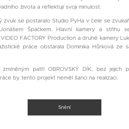
dního života a reflektují svoji minulost.
ký zvuk se postaralo Studio PyHa v čele se zvuka
onášem Špačkem. Hlavní kamery a střihu se
 VIDEO FACTORY Production a druhé kamery Luk
zážistické práce obstarala Dominika Hůrková ze s
zmíněným patří OBROVSKÝ DÍK, bez jejich pr
ce by tento projekt neměl šanci na realizaci.
Snění