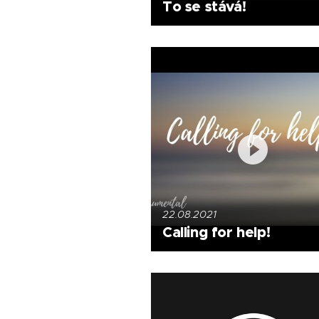
To se stává!
22.08.2021
Calling for help!