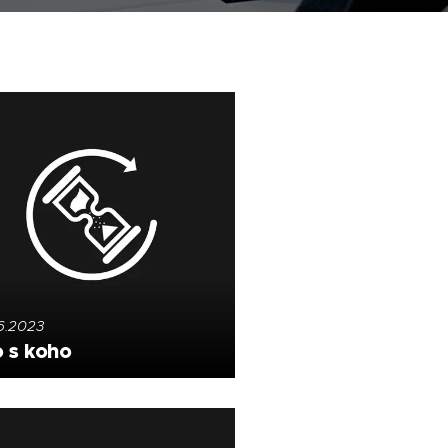
6.2023
 s koho