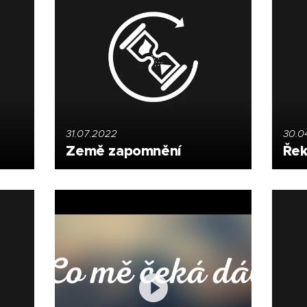
31.07.2022
30.0
Země zapomnění
Řekn