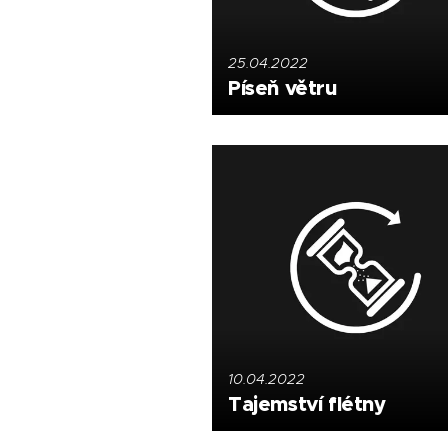
25.04.2022
Píseň větru
10.04.2022
Tajemství flétny