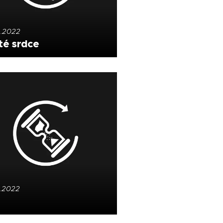
4.2022
té srdce
3.2022