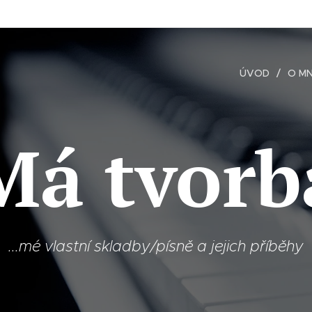
ÚVOD
O M
Má tvorb
...mé vlastní skladby/písně a jejich příběhy