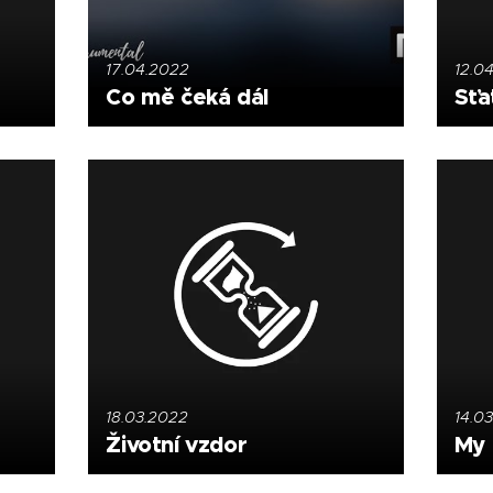
17.04.2022
12.0
Co mě čeká dál
Sťa
18.03.2022
14.0
Životní vzdor
My