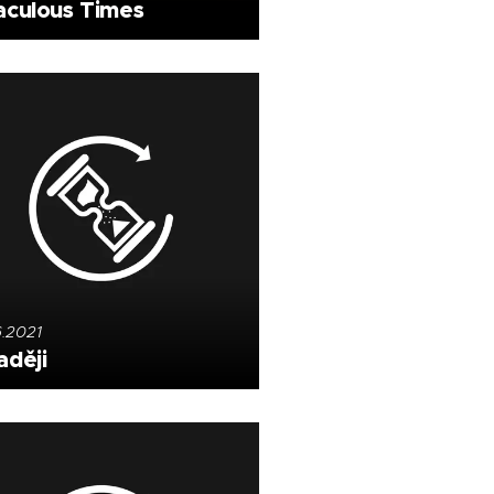
aculous Times
6.2021
aději