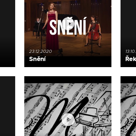
23.12.2020
13.1
Snění
Řek