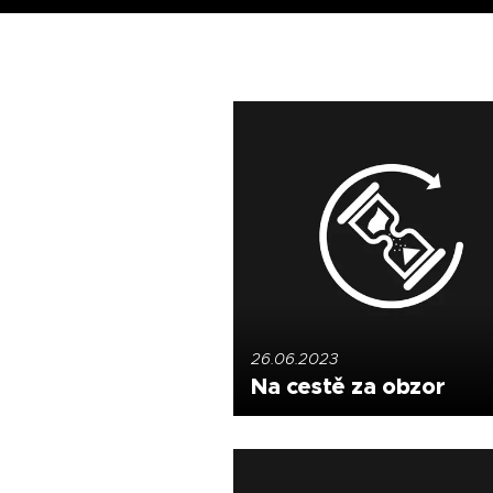
26.06.2023
Na cestě za obzor