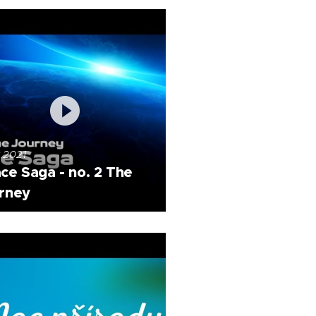
2.2021
ce Saga - no. 2 The
rney