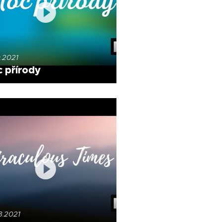
0.2021
 přírody
8.2021