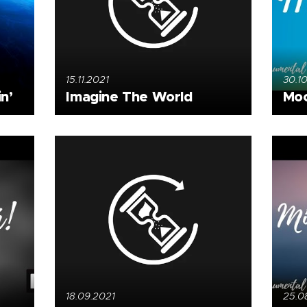
15.11.2021
30.1
in’
Imagine The World
Moc
18.09.2021
25.0