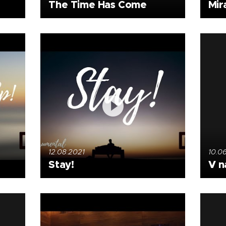
The Time Has Come
Mir
12.08.2021
10.0
Stay!
V n