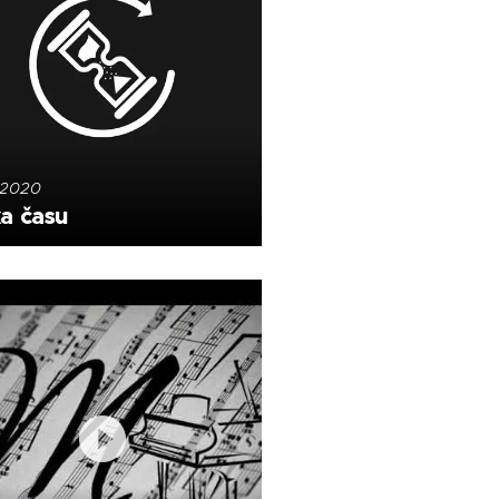
0.2020
a času