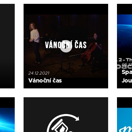
05.1
Spa
24.12.2021
Vánoční čas
Jou