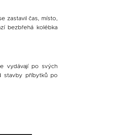
se zastavil čas, místo,
ází bezbřehá kolébka
se vydávají po svých
d stavby příbytků po