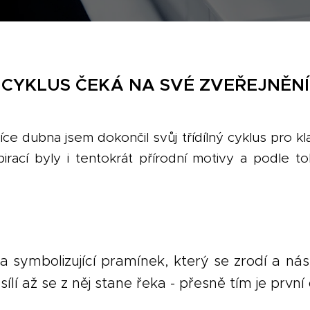
CYKLUS ČEKÁ NA SVÉ ZVEŘEJNĚNÍ
e dubna jsem dokončil svůj třídílný cyklus pro kla
spirací byly i tentokrát přírodní motivy a podle t
ba symbolizující pramínek, který se zrodí a n
sílí až se z něj stane řeka - přesně tím je prvn