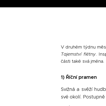
V druhém týdnu měsíc
Tajemství flétny
. In
části také svá jména.
1) Říční pramen
Svižná a svěží hud
své okolí. Postupně 