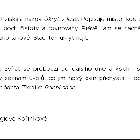
st získala název
Úkryt v lese
. Popisuje místo, kde 
, pocit čistoty a rovnováhy. Právě tam se nach
ako takové. Stačí ten úkryt najít.
 zvířat se probouzí do dalšího dne a všichni 
hý seznam úkolů, co jim nový den přichystal - o
mláďata. Zkrátka
Ranní shon
.
giové Kořínkové