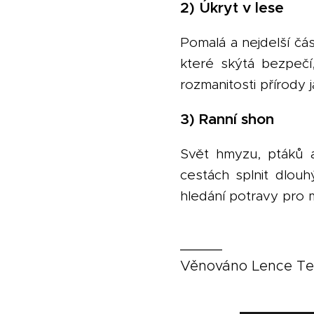
2) Úkryt v lese
Pomalá a nejdelší čá
které skýtá bezpečí
rozmanitosti přírody j
3) Ranní shon
Svět hmyzu, ptáků a
cestách splnit dlou
hledání potravy pro 
_____
Věnováno Lence Te