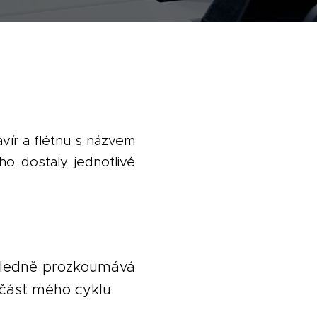
vír a flétnu s názvem
oho dostaly jednotlivé
ásledně prozkoumává
í část mého cyklu.