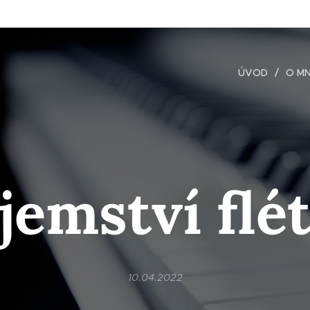
ÚVOD
O M
jemství flé
10.04.2022