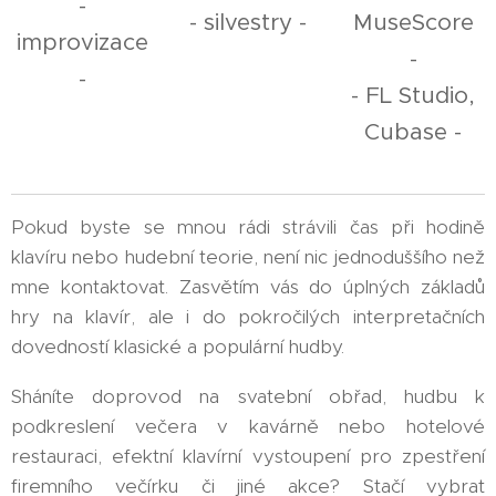
-
- silvestry -
MuseScore
improvizace
-
-
- FL Studio,
Cubase -
Pokud byste se mnou rádi strávili čas při hodině
klavíru nebo hudební teorie, není nic jednoduššího než
mne kontaktovat. Zasvětím vás do úplných základů
hry na klavír, ale i do pokročilých interpretačních
dovedností klasické a populární hudby.
Sháníte doprovod na svatební obřad, hudbu k
podkreslení večera v kavárně nebo hotelové
restauraci, efektní klavírní vystoupení pro zpestření
firemního večírku či jiné akce? Stačí vybrat