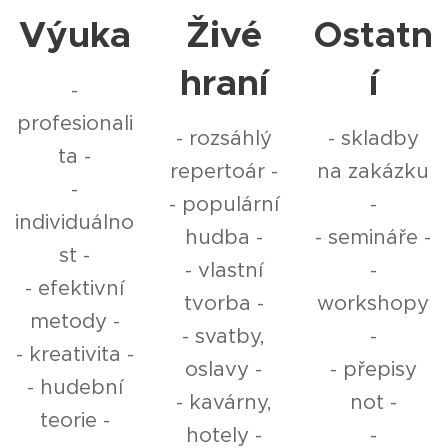
Výuka
Živé
Ostatn
hraní
í
-
profesionali
- rozsáhlý
- skladby
ta -
repertoár -
na zakázku
-
- populární
-
individuálno
hudba -
- semináře -
st -
- vlastní
-
- efektivní
tvorba -
workshopy
metody -
- svatby,
-
- kreativita -
oslavy -
- přepisy
- hudební
- kavárny,
not -
teorie -
hotely -
-