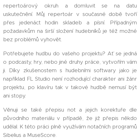
repertoárový okruh a domluvit se na datu
uskutečnění. Můj repertoár v současné době tvoří
přes jedenáct hodin skladeb a písní. Případným
požadavkům na širší složení hudebníků je též možné
bez problémů vyhovět.
Potřebujete hudbu do vašeho projektu? Ať se jedná
o podcasty, hry, nebo jiné druhy práce, vytvořím vám
ji. Díky zkušenostem s hudebními softwary jako je
například FL Studio není rozhodující charakter ani žánr
projektu, po klavíru tak v takové hudbě nemusí být
ani stopy.
Věnuji se také přepisu not a jejich korektuře dle
původního materiálu v případě, že již přepis někdo
udělal. K této práci plně využívám notačních programů
Sibelius a MuseScore.