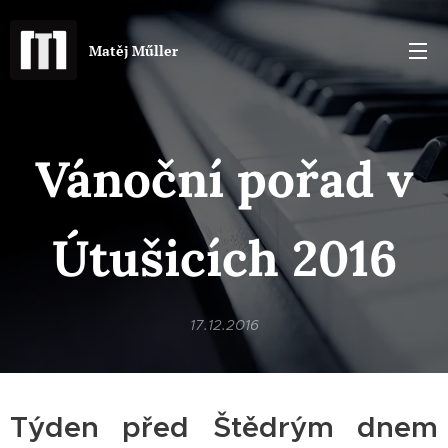
Matěj Műller
Vánoční pořad v
Útušicích 2016
17.12.2016
Týden před Štědrým dnem