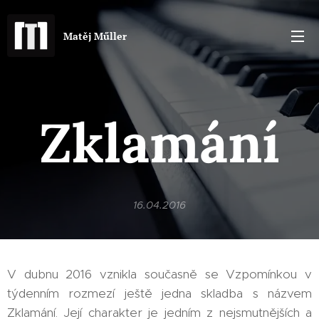
Matěj Műller
Zklamání
16.04.2016
V dubnu 2016 vznikla současně se Vzpomínkou v
týdenním rozmezí ještě jedna skladba s názvem
Zklamání. Její charakter je jedním z nejsmutnějších a