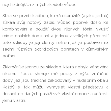
nejchladnějších z mých skladeb vůbec.
Stala se první skladbou, která okamžitě (a jako jediná)
získala svůj notový zápis. Vůbec poprvé došlo ke
kombinování a použití dvou různých tónin, využití
mimotonálních dominant a jednou z velkých předností
této skladby je její členitý refrén jež je postaven na
sedmi různých akordických obratech v důmyslném
pořadí.
Zklamání je jednou ze skladeb, která nebyla věnována
nikomu. Pouze shrnuje mé pocity z výše zmíněné
doby, jež jsou tradičně zakódovaný v hudebním obalu.
Každý si tak můžu vymyslet vlastní představu a
dosadit do daných pasáží své vlastní emoce a události
jemu vlastní.