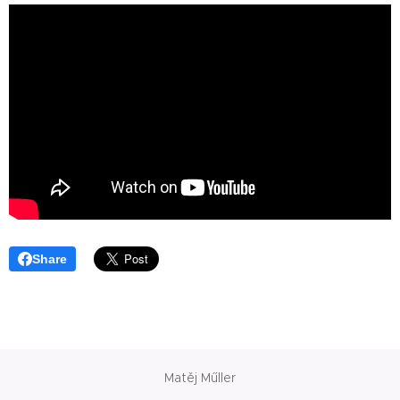
Share
Matěj Műller